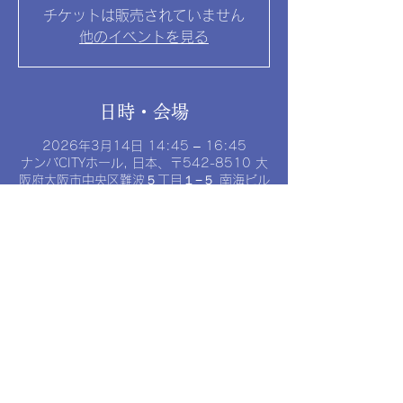
チケットは販売されていません
他のイベントを見る
日時・会場
2026年3月14日 14:45 – 16:45
ナンバCITYホール, 日本、〒542-8510 大
阪府大阪市中央区難波５丁目１−５ 南海ビル
ディング
イベントについて
特別なゲストによる豪華なライブ
プライバシーポリシー